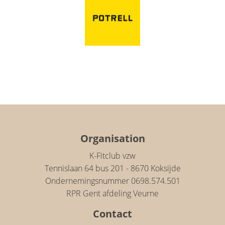
Organisation
K-Fitclub vzw
Tennislaan 64 bus 201 - 8670 Koksijde
Ondernemingsnummer 0698.574.501
RPR Gent afdeling Veurne
Contact